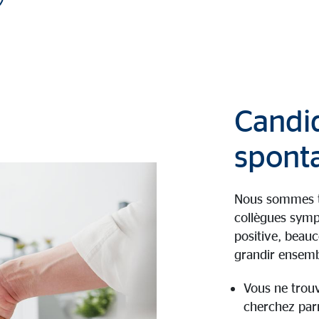
Candi
spont
Nous sommes to
collègues symp
positive, beauc
grandir ensemb
Vous ne trou
cherchez parm