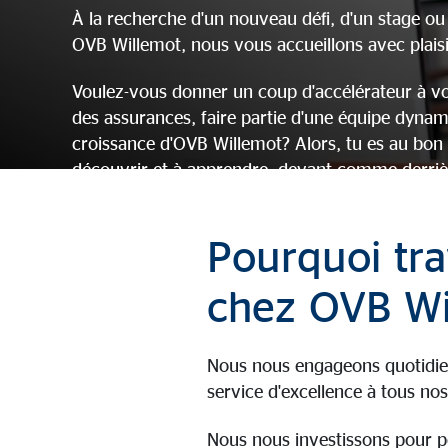
À la recherche d'un nouveau défi, d'un stage ou
OVB Willemot, nous vous accueillons avec plaisi
Voulez-vous donner un coup d'accélérateur à vot
des assurances, faire partie d'une équipe dynam
croissance d'OVB Willemot? Alors, tu es au bon 
découvrir et à apprendre, devant comme derrièr
Consultez nos offres d'emploi, postulez et faites
Pourquoi tra
Offres d'emploi
Candidature spontané
chez OVB Wi
Nous nous engageons quotidie
service d'excellence à tous nos
Nous nous investissons pour 