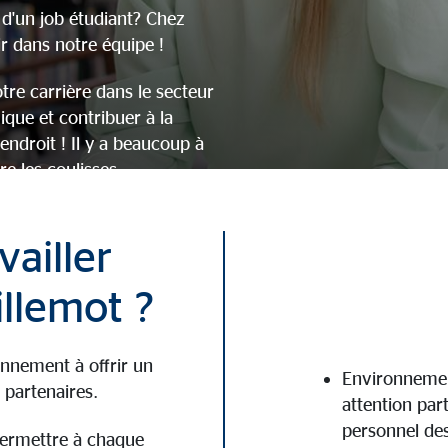
 d'un job étudiant? Chez
r dans notre équipe !
re carrière dans le secteur
ique et contribuer à la
endroit ! Il y a beaucoup à
e les coulisses.
 la différence avec nous.
vailler
e
llemot ?
nnement à offrir un
Environnement
 partenaires.
attention par
personnel de
permettre à chaque