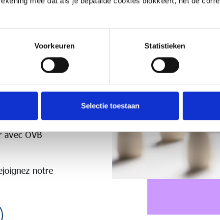
 rekening mee dat als je bepaalde cookies blokkeert, het de corr
ut s'épanouir.
nels
achent une
Voorkeuren
Statistieken
client.
u que vous
chez nous, vous
per et de
Selectie toestaan
es à nos côtés.
e, beaucoup
ir avec OVB
ejoignez notre