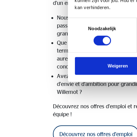
kunnen zijn voor jou. Hou er
d'un environnement où le talent pe
kan verhinderen.
Nous recherchons des profession
Toestemmingsselectie
passionnés qui, comme nous, att
Noodzakelijk
grande importance à l'orientation 
Que vous ayez de l'expérience o
terminez tout juste vos études, 
aurez l'occasion de vous dévelop
Weigeren
conquérir le monde des assuranc
Avez-vous une mentalité positiv
d'envie et d'ambition pour grand
Willemot ?
Découvrez nos offres d'emploi et r
équipe !
Découvrez nos offres d'emploi