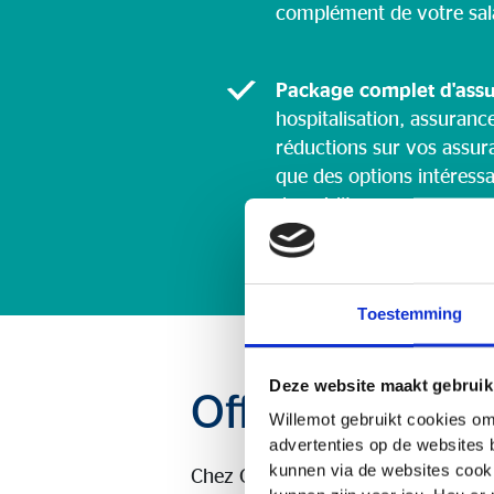
complément de votre sala
Package complet d'ass
hospitalisation, assuranc
réductions sur vos assur
que des options intéress
de crédit.
Toestemming
Deze website maakt gebruik
Offres d'emplo
Willemot gebruikt cookies om
advertenties op de websites 
kunnen via de websites cooki
Chez OVB Willemot, nous croyons e