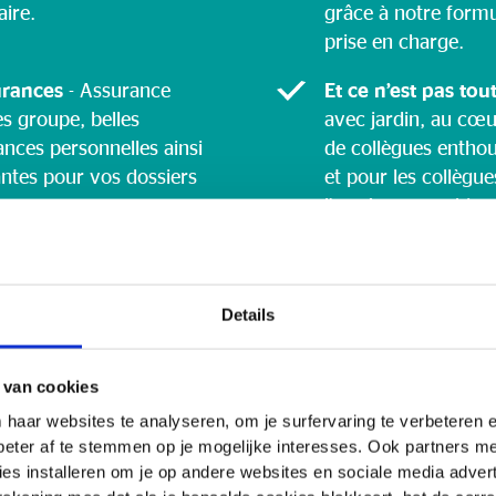
ire.
grâce à notre formu
prise en charge.
urances
- Assurance
Et ce n’est pas tou
es groupe, belles
avec jardin, au cœ
ances personnelles ainsi
de collègues enthou
antes pour vos dossiers
et pour les collègue
l’année une ambianc
activités sympas.
Details
 van cookies
i
 haar websites te analyseren, om je surfervaring te verbeteren
beter af te stemmen op je mogelijke interesses. Ook partners 
es installeren om je op andere websites en sociale media adverte
n la création