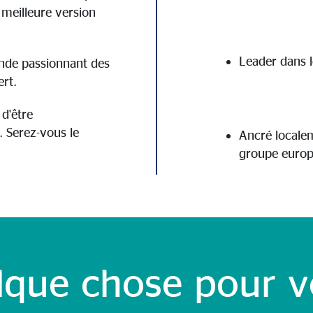
 meilleure version
Leader dans l
nde passionnant des
ert.
d'être
 Serez-vous le
Ancré localem
groupe euro
lque chose pour v