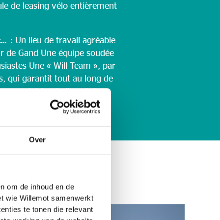
le de leasing vélo entièrement
t…
: Un lieu de travail agréable
ur de Gand Une équipe soudée
siastes Une « Will Team », par
s, qui garantit tout au long de
e conviviale, du lien et des
Over
 en om de inhoud en de
met wie Willemot samenwerkt
nties te tonen die relevant