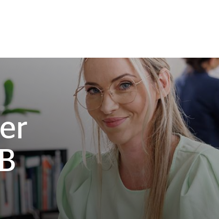
er
VB