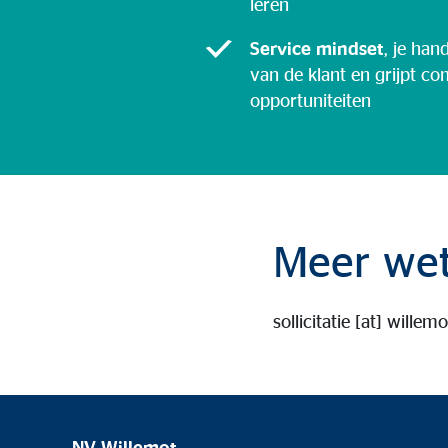
leren
Service mindset
, je han
van de klant en grijpt c
opportuniteiten
Meer wet
sollicitatie
[at]
willemo
NV Willemot