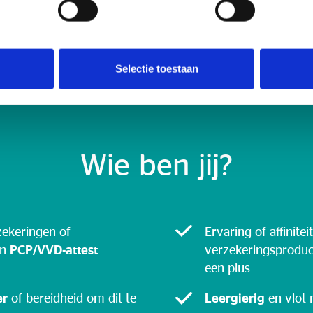
Selectie toestaan
Iets voor jou?
Wie ben jij?
zekeringen of
Ervaring of affinite
en
PCP/VVD-attest
verzekeringsproduct
een plus
er
of bereidheid om dit te
Leergierig
en vlot