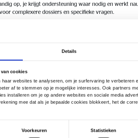
standig op, je krijgt ondersteuning waar nodig en werkt 
voor complexere dossiers en specifieke vragen.
 omgeving met korte beslissingslijnen, waar vertrouwen c
ntwoordelijkheid te nemen. We zetten in op échte dossi
elaties in een stabiele omgeving met een sterke reputati
Details
g van
verzekeringsdossiers van A tot Z
 van cookies
 opvolging van
offertes
 haar websites te analyseren, om je surfervaring te verbeteren
beter af te stemmen op je mogelijke interesses. Ook partners 
telijk
klantencontact
es installeren om je op andere websites en sociale media adverte
rwerking
van polissen, bijvoegsels en schades
 rekening mee dat als je bepaalde cookies blokkeert, het de corr
happijen en met het hoofdkantoor in Gent
n over efficiëntie & optimalisatie van de (ver)werking
Voorkeuren
Statistieken