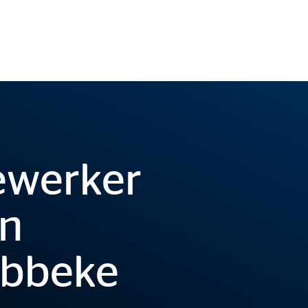
ewerker
en
ebbeke