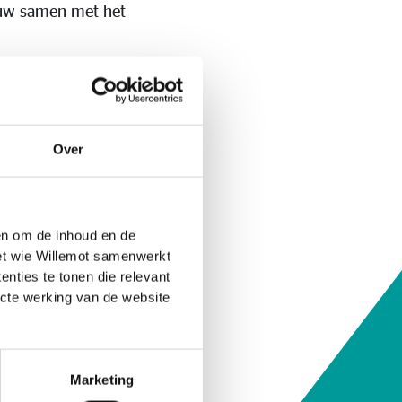
nauw samen met het
entraal staat en je de
eropvolging en bouwen
e
Over
 en om de inhoud en de
met wie Willemot samenwerkt
nties te tonen die relevant
ecte werking van de website
Marketing