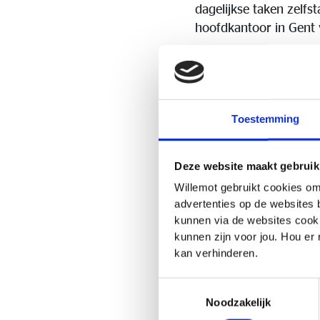
dagelijkse taken zelf
hoofdkantoor in Gent 
Je komt terecht in een
ruimte krijgt om vera
aan duurzame klantenr
Toestemming
Wat doe jij?
Beheer en opvolgin
Deze website maakt gebruik
Opmaak, analyse en
Willemot gebruikt cookies om
advertenties op de websites 
Telefonisch en schrif
kunnen via de websites cooki
Administratieve ve
kunnen zijn voor jou. Hou er
Overleg
met maatsc
kan verhinderen.
Stapsgewijs meedenke
Toestemmingsselectie
Noodzakelijk