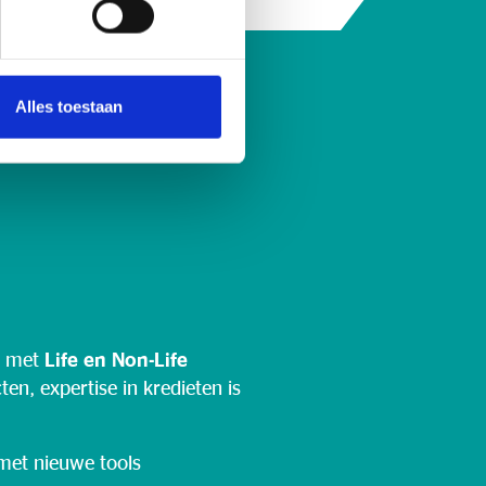
Alles toestaan
it met
Life en Non-Life
en, expertise in kredieten is
 met nieuwe tools