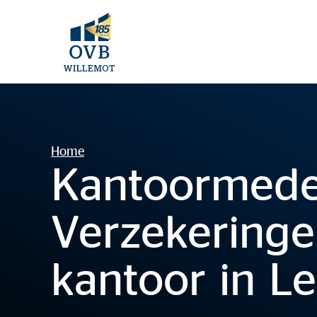
Home
Kantoormed
Verzekering
kantoor in L