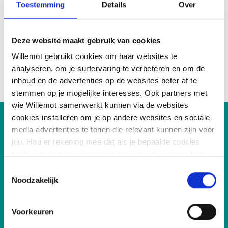
Toestemming
Details
Over
Ruimte om je eigen klantenportefeuille verder uit te
bouwen
Een omgeving waar jouw expertise écht gewaardeerd
Deze website maakt gebruik van cookies
wordt
Willemot gebruikt cookies om haar websites te
analyseren, om je surfervaring te verbeteren en om de
inhoud en de advertenties op de websites beter af te
stemmen op je mogelijke interesses. Ook partners met
wie Willemot samenwerkt kunnen via de websites
cookies installeren om je op andere websites en sociale
media advertenties te tonen die relevant kunnen zijn voor
Iets voor jou?
jou. Hou er rekening mee dat als je bepaalde cookies
blokkeert, het de correcte werking van de website kan
verhinderen.
Wat verwachten wij van jou?
Toestemmingsselectie
Noodzakelijk
Minstens 10 jaar ervaring in de wereld van
Voorkeuren
hypothecaire kredieten