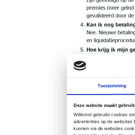
premies meer geïnd 
gevalideerd door d
Kan ik nog betalin
Nee. Nieuwe betaling
en liquidatieproced
Hoe krijg ik mijn g
De vereffenaar is o
claimformulieren, e
moet dit formulier i
Zorg ervoor dat u uw
Toestemming
terugbetaling van uw
FLL. Het exacte bed
vereffenaar en geva
Deze website maakt gebruik
regelmatig de websi
Willemot gebruikt cookies om
ontvangen dient u c
advertenties op de websites 
kunnen via de websites cooki
Is mijn geld veilig