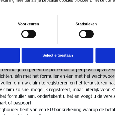
 rekening mee dat als je bepaalde cookies blokkeert, het de corr
biedt een speciale bescherming voor polishouders van 
t dat de activa die de verplichtingen van de verzekering
ouders weerspiegelen, gescheiden moeten blijven van de 
deponeerd bij een externe bewaarbank. Dit systeem wo
Voorkeuren
Statistieken
" genoemd. Echter, de vereffenaar voert eerst een evaluat
lichting heeft nageleefd en om de beschikbare activa te i
ereffenaar het beschikbare bedrag, de verdeling ervan e
n.
Selectie toestaan
m mijn claim te registreren?
ereffenaar een vooraf ingevuld claimformulier met instru
beëindigd en gebeurde per e-mail of per post. Bij verzen
ichten: één met het formulier en één met het wachtwoor
nvullen om uw claim te registreren en het terugsturen naa
 claim zo snel mogelijk registreert, maar uiterlijk vóór 
het formulier aan, ondertekent u het en voegt u de vere
kaart of paspoort,
ninghouder bent van een EU-bankrekening waarop de beta