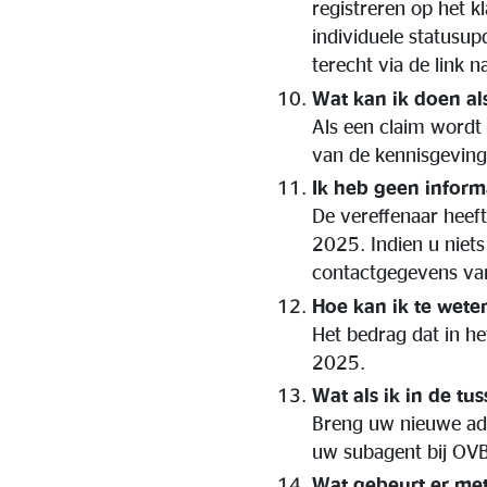
registreren op het k
individuele statusup
terecht via de link n
Wat kan ik doen al
Als een claim wordt
van de kennisgeving
Ik heb geen inform
De vereffenaar heef
2025. Indien u niets
contactgegevens van 
Hoe kan ik te wete
Het bedrag dat in he
2025.
Wat als ik in de tus
Breng uw nieuwe adr
uw subagent bij OVB
Wat gebeurt er met 