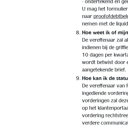
- ondertekend en ge
U mag het formulier 
naar
proofofdebtbe
nemen met de liquid
Hoe weet ik of mi
De vereffenaar zal a
indienen bij de grif
10 dagen per kwarta
wordt betwist door e
aangetekende brief.
Hoe kan ik de stat
De vereffenaar van 
ingediende vordering
vorderingen zal deze
op het klantenporta
vordering rechtstree
verdere communicati