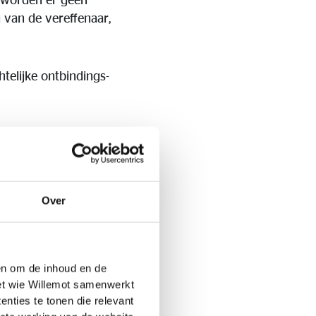
 van de vereffenaar,
telijke ontbindings-
f ingevulde
 verstuurd werden. U
r de vereffenaar.
1 januari 2028. Elke
Over
chikbare activa van
aald door de
burg. Raadpleeg
ndien u geen brief hebt
 en om de inhoud en de
lifelux.com/.
met wie Willemot samenwerkt
nties te tonen die relevant