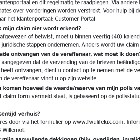
lantenportaal en dit regelmatig te raadplegen. Via ander
dates over vorderingen worden verstrekt. Voor hulp bij de
aar het klantenportaal:
Customer-Portal
s mijn claim niet wordt erkend?
 afgewezen of betwist, moet u binnen veertig (40) kalen
 juridische stappen ondernemen. Anders wordt uw claim d
atie ontvangen van de vereffenaar, wat moet ik doen
t aangegeven dat de verzending van de brieven beëindi
 heeft ontvangen, dient u contact op te nemen met de ve
de vereffenaar vindt u op zijn website.
n komen hoeveel de waarde/reserve van mijn polis v
t claim form vermeld staat, is gebaseerd op de polisstatu
sentijd verhuis?
es door via het formulier op www.fwulifelux.com. Info
 Willemot.
mijn aanvullende dekkingen (bijv. overlijden, invalidi