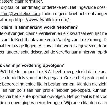
dateerd claimformulier.
digitaal of handmatig ondertekenen. Het ingevulde dossie
lgium@fwulifelux.com
. Indien u geen brief hebt ontvange
ator op https://www.fwulifelux.com/.
jn claim in aanmerking wordt genomen?
lle ontvangen claims verifiëren en elk kwartaal een lijst 
fie van de Rechtbank van Eerste Aanleg van Luxemburg. De
al ter inzage liggen. Als uw claim wordt afgewezen door 
en andere schuldeiser, zal de vereffenaar u hiervan op de
us van mijn vordering opvolgen?
FWU Life Insurance Lux S.A. heeft meegedeeld dat de ana
en inmiddels van start is gegaan. Gezien het grote aant
 beoordeling enige tijd in beslag nemen. Klanten die zic
al en hun polis aan hun profiel hebben gekoppeld, kunnen
ks via het klantenportaal opvolgen. Het portaal is het v
e en opvolging van vorderingen. Wij raden klanten daar