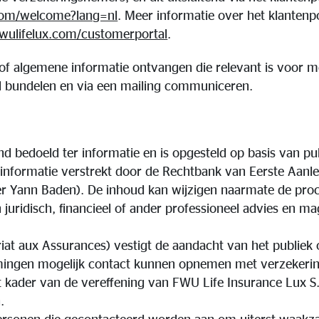
.com/welcome?lang=nl
. Meer informatie over het klantenpo
wulifelux.com/customerportal
.
of algemene informatie ontvangen die relevant is voor m
ard bundelen en via een mailing communiceren.
end bedoeld ter informatie en is opgesteld op basis van p
informatie verstrekt door de Rechtbank van Eerste Aan
er Yann Baden). De inhoud kan wijzigen naarmate de proc
uridisch, financieel of ander professioneel advies en mag
at aux Assurances) vestigt de aandacht van het publiek o
mingen mogelijk contact kunnen opnemen met verzekeri
t kader van de vereffening van FWU Life Insurance Lux 
n.