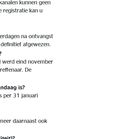
e kanalen kunnen geen
 registratie kan u
derdagen na ontvangst
efinitief afgewezen.
?
gd werd eind november
reffenaar. De
andaag is?
s per 31 januari
rmeer daarnaast ook
teit)?