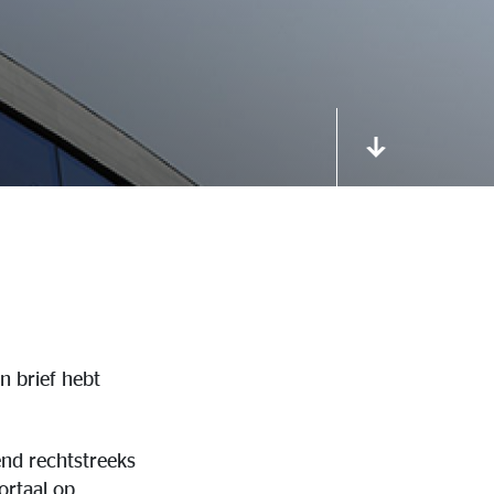
n brief hebt
end rechtstreeks
ortaal op