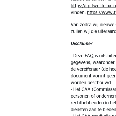
https://cp.fwulifelux
vinden:
https://www.f
Van zodra wij nieuwe 
zullen wij die uitera
Disclaimer
- Deze FAQ is uitsluit
gegevens, waaronder 
de vereffenaar (de he
document vormt geen j
worden beschouwd.
- Het CAA (Commissari
personen of onderne
rechthebbenden in he
diensten aan te biede