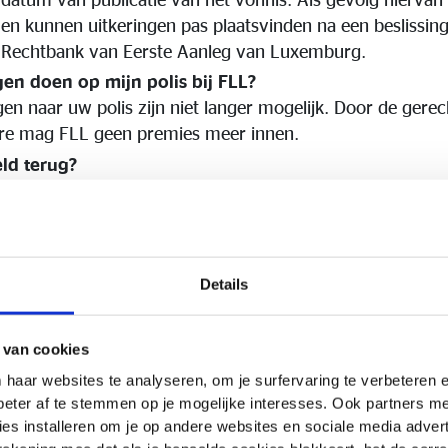
en kunnen uitkeringen pas plaatsvinden na een beslissing
e Rechtbank van Eerste Aanleg van Luxemburg.
gen doen op mijn polis bij FLL?
en naar uw polis zijn niet langer mogelijk. Door de gerech
ure mag FLL geen premies meer innen.
eld terug?
p
1 september 2025
gestart met het versturen van voora
n heeft eind november 2025 aangegeven dat alle brieven
nvullen om uw claim te registreren en het terugsturen naa
 claim zo snel mogelijk registreert, maar uiterlijk vóór 3
Details
 verzekeringsclaim zal plaatsvinden op basis van de bes
rag en de timing van de terugbetaling zullen worden bep
lideerd door de Rechtbank van Eerste Aanleg van Luxem
 van cookies
tes van de CAA (
klik hier
) en de vereffenaar (
klik hier
). I
 haar websites te analyseren, om je surfervaring te verbeteren
ontact op te nemen met de liquidator op https://www.fwu
beter af te stemmen op je mogelijke interesses. Ook partners 
es installeren om je op andere websites en sociale media adverte
 nu er een vereffenaar is aangesteld?