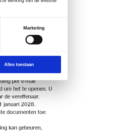
ecte werking van de website
levensverzekeringen.
smaatschappij
eigen activa van FLL
rdt vaak het
Marketing
ie uit om na te gaan
dentificeren.
n het moment van
Alles toestaan
cties. De verzending
ding per e-mail
d om het te openen. U
r de vereffenaar.
31 januari 2028.
iste documenten toe:
ling kan gebeuren,