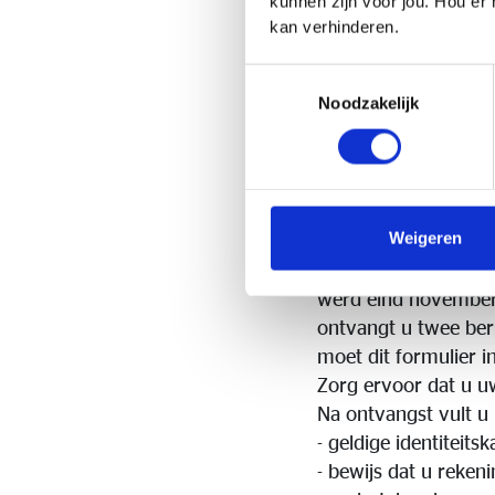
kunnen zijn voor jou. Hou er
De Luxemburgse wet 
kan verhinderen.
Concreet betekent di
tegenover de polish
Toestemmingsselectie
en moeten worden ge
Noodzakelijk
"veiligheidsdriehoek
hoe de FLL deze verp
Vervolgens zal de v
terugbetaling bepale
Weigeren
Wat moet ik doen o
U ontvangt van de v
werd eind november 
ontvangt u twee ber
moet dit formulier i
Zorg ervoor dat u uw
Na ontvangst vult u 
- geldige identiteits
- bewijs dat u reke