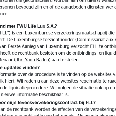
personen die gecontacteerd worden aan om uiterst waakza
ersonen bevoegd zijn en of de aangeboden diensten werkeli
mer.
and met FWU Life Lux S.A.?
FLL”) is een Luxemburgse verzekeringsmaatschappij die i
ert. De Luxemburgse toezichthouder (Commissariat aux 
van Eerste Aanleg van Luxemburg verzocht FLL te ontbind
heeft de rechtbank besloten om de ontbindings- en liquid
fenaar (
dhr. Yann Baden
) aan te stellen.
le updates vinden?
formatie over de procedure is te vinden op de websites 
lik hier
). Wij raden u aan deze websites regelmatig te ra
n de liquidatieprocedure. Wij volgen de situatie ook op en
nieuwe informatie beschikbaar is.
oor mijn levensverzekeringscontract bij FLL?
van de rechtbank worden de effecten van de verzekerings
 datum van publicatie van het vonnis. Als gevolg hierva