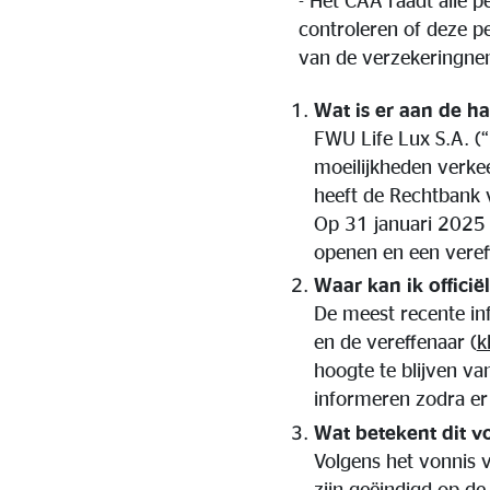
- Het CAA raadt alle 
controleren of deze p
van de verzekeringne
Wat is er aan de h
FWU Life Lux S.A. (“
moeilijkheden verke
heeft de Rechtbank 
Op 31 januari 2025 
openen en een veref
Waar kan ik officië
De meest recente in
en de vereffenaar (
k
hoogte te blijven va
informeren zodra er 
Wat betekent dit v
Volgens het vonnis 
zijn geëindigd op de