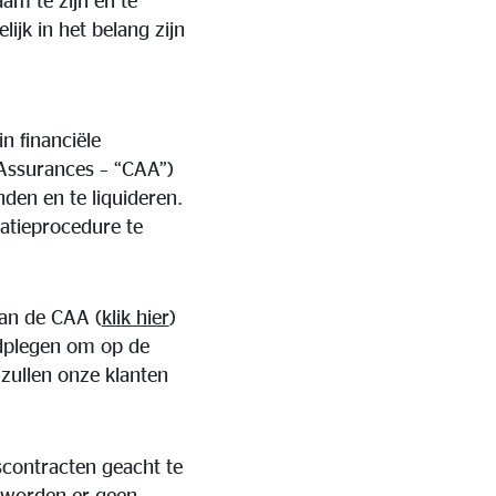
am te zijn en te
jk in het belang zijn
n financiële
Assurances – “CAA”)
en en te liquideren.
atieprocedure te
van de CAA (
klik hier
)
adplegen om op de
 zullen onze klanten
contracten geacht te
n worden er geen